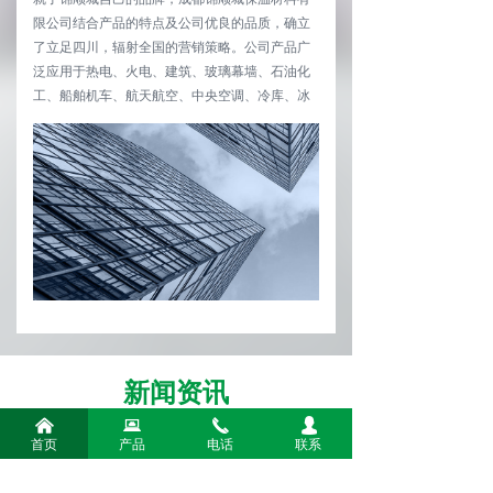
限公司结合产品的特点及公司优良的品质，确立
了立足四川，辐射全国的营销策略。公司产品广
泛应用于热电、火电、建筑、玻璃幕墙、石油化
工、船舶机车、航天航空、中央空调、冷库、冰
箱制冷等行业。
新闻资讯
낀
뀵
끅
넙
首页
产品
电话
联系
看过来成都聚合聚苯板的优点在这里可以找到
2025-03-10
54
넶