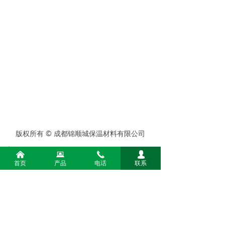
版权所有 ©
成都锦顺城保温材料有限公司
电话：
15982255529
낀
뀵
끅
넙
首页
手机：
15982255529
产品
电话
联系
地址：
四川省成都市彭州市隆丰镇新润9组18号石
棉瓦厂内保温板厂