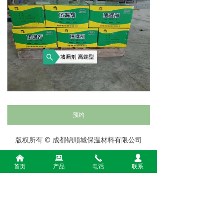
预约
版权所有 ©
成都锦顺城保温材料有限公司
电话：
15982255529
낀
뀵
끅
넙
首页
产品
电话
联系
手机：
15982255529
地址：
四川省成都市彭州市隆丰镇新润9组18号石
棉瓦厂内保温板厂