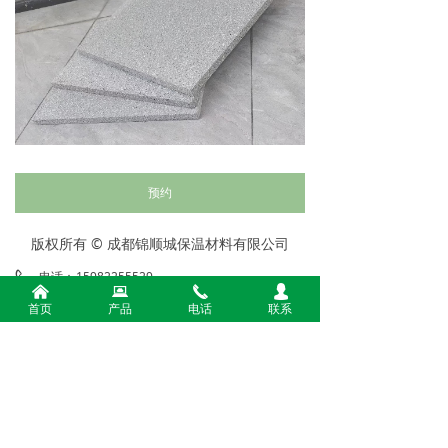
预约
版权所有 ©
成都锦顺城保温材料有限公司
电话：
15982255529
낀
뀵
끅
넙
手机：
15982255529
首页
产品
电话
联系
地址：
四川省成都市彭州市隆丰镇新润9组18号石
棉瓦厂内保温板厂