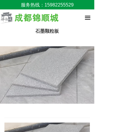
服务热线：15982255529
끀
石墨颗粒板