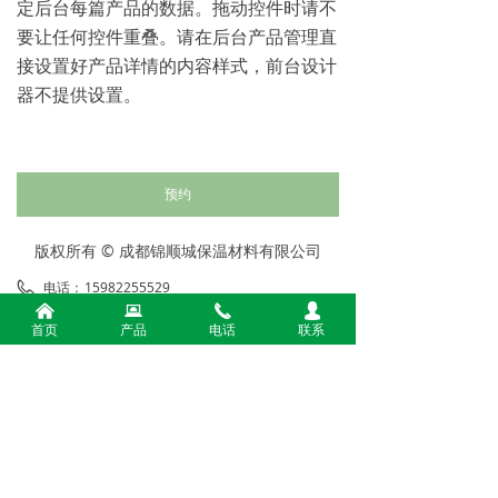
定后台每篇产品的数据。拖动控件时请不
要让任何控件重叠。请在后台产品管理直
接设置好产品详情的内容样式，前台设计
器不提供设置。
预约
版权所有 ©
成都锦顺城保温材料有限公司
电话：
15982255529
낀
뀵
끅
넙
手机：
15982255529
首页
产品
电话
联系
地址：
四川省成都市彭州市隆丰镇新润9组18号石
棉瓦厂内保温板厂