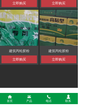
立即购买
立即购买
建筑丙纶胶粉
建筑丙纶胶粉
立即购买
立即购买
版权所有 ©
成都锦顺城保温材料有限公司
낀
뀵
끅
넙
首页
产品
电话
联系
电话：
15982255529